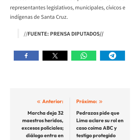
representantes legislativos, municipales, cívicos e
indígenas de Santa Cruz.
//
FUENTE: PRENSA DIPUTADOS//
Navegación
Anterior:
Próximo:
de
Marcha deja 32
Pedrazas pide que
maestros heridos,
Lima aclare su rol en
entradas
excesos policiales;
caso coima ABC y
diálogo entra en
testigo protegido