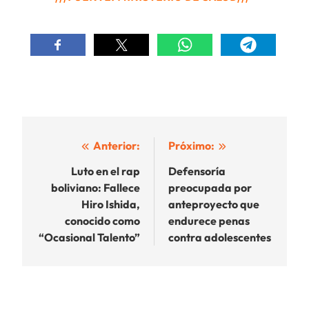
Navegación
Anterior:
Próximo:
de
Luto en el rap
Defensoría
boliviano: Fallece
preocupada por
entradas
Hiro Ishida,
anteproyecto que
conocido como
endurece penas
“Ocasional Talento”
contra adolescentes