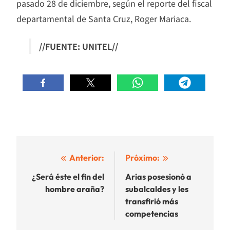
pasado 28 de diciembre, según el reporte del fiscal
departamental de Santa Cruz, Roger Mariaca.
//FUENTE: UNITEL//
Navegación
Anterior:
Próximo:
de
¿Será éste el fin del
Arias posesionó a
hombre araña?
subalcaldes y les
entradas
transfirió más
competencias