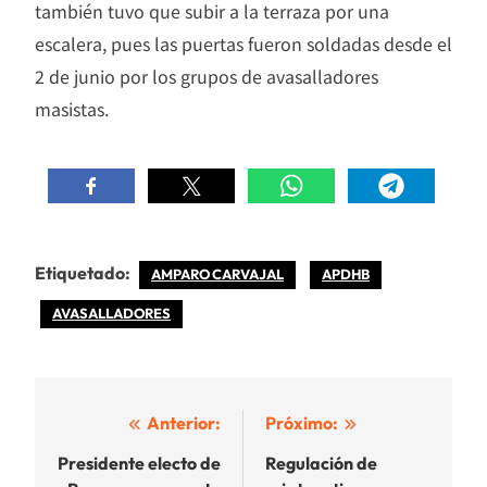
también tuvo que subir a la terraza por una
escalera, pues las puertas fueron soldadas desde el
2 de junio por los grupos de avasalladores
masistas.
Etiquetado:
AMPARO CARVAJAL
APDHB
AVASALLADORES
Navegación
Anterior:
Próximo:
de
Presidente electo de
Regulación de