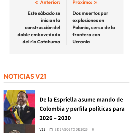
Navegación
Anterior:
Próximo:
de
Este sábado se
Dos muertos por
inician la
explosiones en
entradas
construcción del
Polonia, cerca de la
doble embovedado
frontera con
del río Cotahuma
Ucrania
NOTICIAS V21
De la Espriella asume mando de
Colombia y perfila políticas para
2026 – 2030
V21
8 DE AGOSTO DE 2026
0