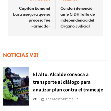
Navegación
de
Capitán Edmand
Condori denunció
Lara asegura que su
ante CIDH falta de
entradas
proceso fue
independencia del
«armado»
Órgano Judicial
NOTICIAS V21
El Alto: Alcalde convoca a
transporte al diálogo para
analizar plan contra el trameaje
V21
8 DE AGOSTO DE 2026
0