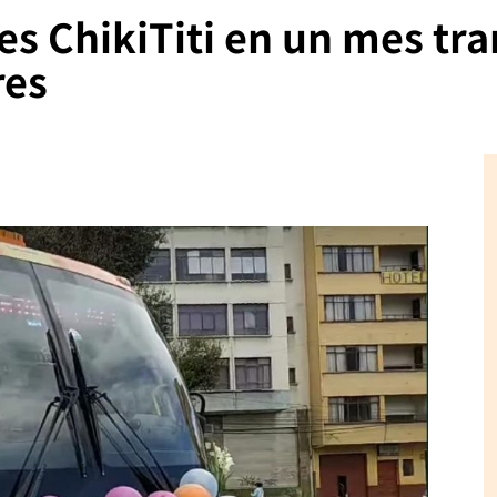
es ChikiTiti en un mes tr
res