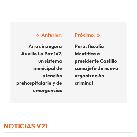
Navegación
Anterior:
Próximo:
de
Arias inaugura
Perú: fiscalía
Auxilio La Paz 167,
identifica a
entradas
un sistema
presidente Castillo
municipal de
como jefe de nueva
atención
organización
prehospitalaria y de
criminal
emergencias
NOTICIAS V21