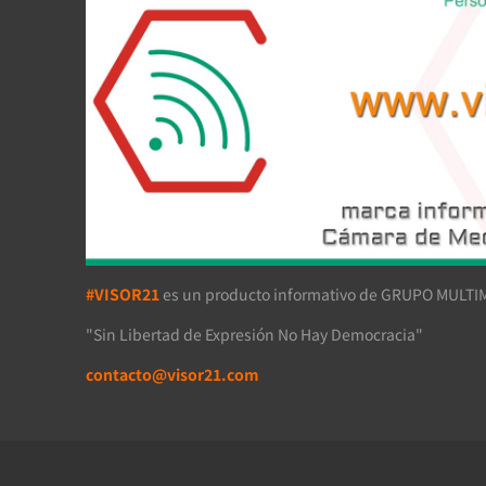
#VISOR21
es un producto informativo de GRUPO MULTIM
"Sin Libertad de Expresión No Hay Democracia"
contacto@visor21.com