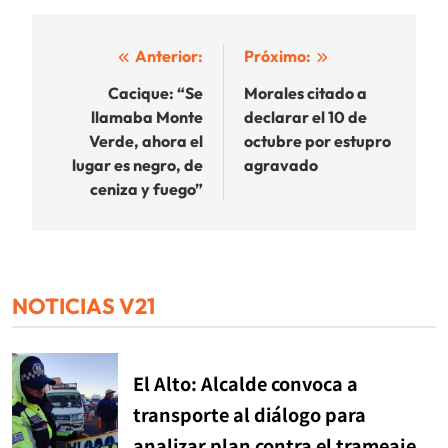
Navegación
Anterior:
Próximo:
de
Cacique: “Se
Morales citado a
llamaba Monte
declarar el 10 de
entradas
Verde, ahora el
octubre por estupro
lugar es negro, de
agravado
ceniza y fuego”
NOTICIAS V21
El Alto: Alcalde convoca a
transporte al diálogo para
analizar plan contra el trameaje