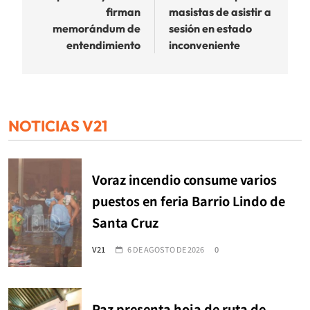
entradas
firman
masistas de asistir a
memorándum de
sesión en estado
entendimiento
inconveniente
NOTICIAS V21
Voraz incendio consume varios
puestos en feria Barrio Lindo de
Santa Cruz
V21
6 DE AGOSTO DE 2026
0
Paz presenta hoja de ruta de