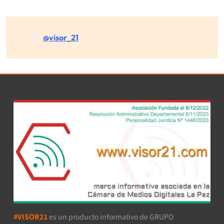
@visor_21
#VISOR21
es un producto informativo de GRUPO