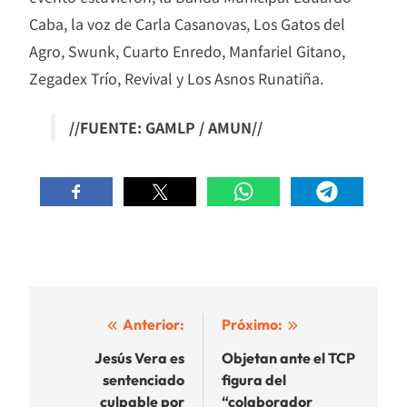
Caba, la voz de Carla Casanovas, Los Gatos del
Agro, Swunk, Cuarto Enredo, Manfariel Gitano,
Zegadex Trío, Revival y Los Asnos Runatiña.
//FUENTE: GAMLP / AMUN//
Navegación
Anterior:
Próximo:
de
Jesús Vera es
Objetan ante el TCP
sentenciado
figura del
entradas
culpable por
“colaborador