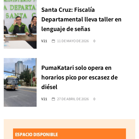
Santa Cruz: Fiscalía
Departamental lleva taller en
lenguaje de señas
V21
11 DE MAYO DE 2026
0
PumaKatari solo opera en
horarios pico por escasez de
diésel
V21
27 DE ABRIL DE 2026
0