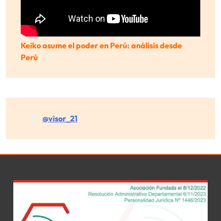
Keiko asume el poder en Perú: análisis desde
Perú
@visor_21