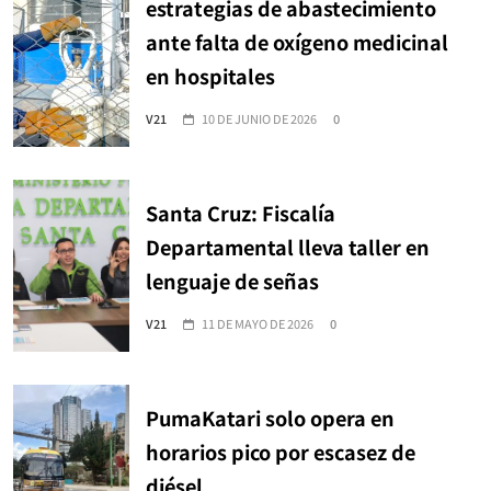
estrategias de abastecimiento
ante falta de oxígeno medicinal
en hospitales
V21
10 DE JUNIO DE 2026
0
Santa Cruz: Fiscalía
Departamental lleva taller en
lenguaje de señas
V21
11 DE MAYO DE 2026
0
PumaKatari solo opera en
horarios pico por escasez de
diésel