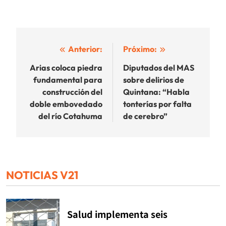
Navegación
Anterior:
Próximo:
de
Arias coloca piedra
Diputados del MAS
fundamental para
sobre delirios de
entradas
construcción del
Quintana: “Habla
doble embovedado
tonterías por falta
del río Cotahuma
de cerebro”
NOTICIAS V21
Salud implementa seis