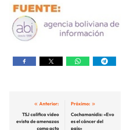
Navegación
Anterior:
Próximo:
de
TSJ califica video
Cochamanidis: «Evo
evista de amenazas
es el cáncer del
entradas
como acto
país»