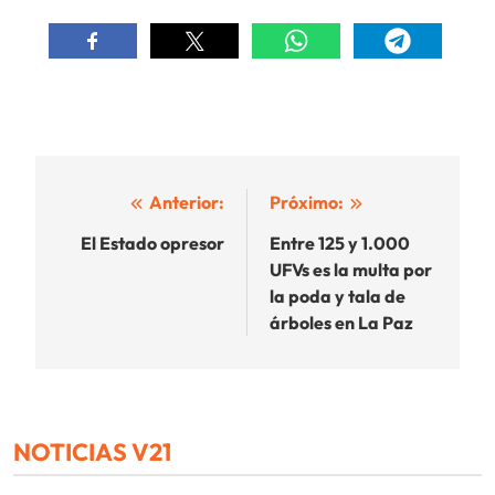
Navegación
Anterior:
Próximo:
de
El Estado opresor
Entre 125 y 1.000
UFVs es la multa por
entradas
la poda y tala de
árboles en La Paz
NOTICIAS V21