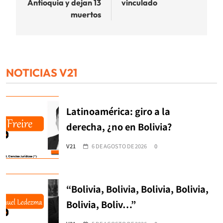
Antioquia y dejan 13
vinculado
muertos
NOTICIAS V21
Latinoamérica: giro a la
derecha, ¿no en Bolivia?
V21
6 DE AGOSTO DE 2026
0
“Bolivia, Bolivia, Bolivia, Bolivia,
Bolivia, Boliv…”