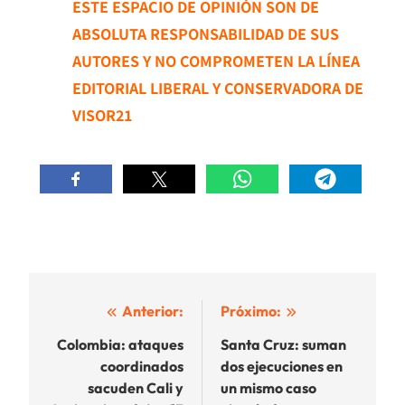
ESTE ESPACIO DE OPINIÓN SON DE
ABSOLUTA RESPONSABILIDAD DE SUS
AUTORES Y NO COMPROMETEN LA LÍNEA
EDITORIAL LIBERAL Y CONSERVADORA DE
VISOR21
Navegación
Anterior:
Próximo:
de
Colombia: ataques
Santa Cruz: suman
coordinados
dos ejecuciones en
entradas
sacuden Cali y
un mismo caso