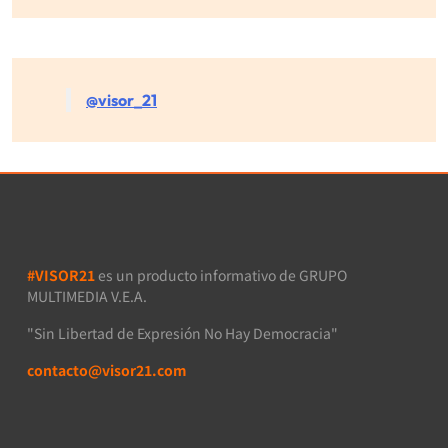
@visor_21
#VISOR21
es un producto informativo de GRUPO
MULTIMEDIA V.E.A.
"Sin Libertad de Expresión No Hay Democracia"
contacto@visor21.com