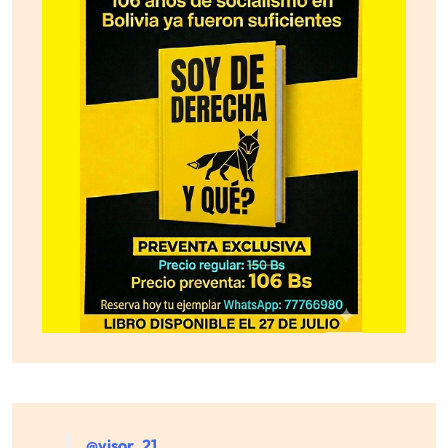
@visor_21