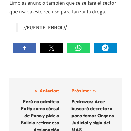
Limpias anunció también que se sellará el sector
que usaba este recluso para lanzar la droga.
//
FUENTE: ERBOL//
Navegación
Anterior:
Próximo:
de
Perú no admite a
Pedrazas: Arce
Patty como cónsul
buscará decretazo
entradas
de Puno y pide a
para tomar Órgano
Bolivia retirar esa
Judicial y sigla del
designación
MAS