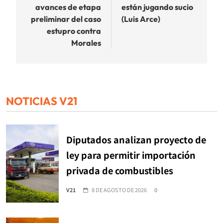
avances de etapa
están jugando sucio
entradas
preliminar del caso
(Luis Arce)
estupro contra
Morales
NOTICIAS V21
Diputados analizan proyecto de
ley para permitir importación
privada de combustibles
V21
8 DE AGOSTO DE 2026
0