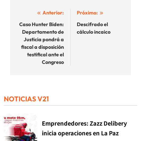
Navegación
Anterior:
Próximo:
de
Caso Hunter Biden:
Descifrado el
Departamento de
cálculo incaico
entradas
Justicia pondrá a
fiscal a disposición
testifical ante el
Congreso
NOTICIAS V21
Emprendedores: Zazz Delibery
inicia operaciones en La Paz