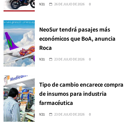
V21
26 DE JULIO DE 2026
0
NeoSur tendrá pasajes más
económicos que BoA, anuncia
Roca
V21
23 DE JULIO DE 2026
0
Tipo de cambio encarece compra
de insumos para industria
farmacéutica
V21
23 DE JULIO DE 2026
0