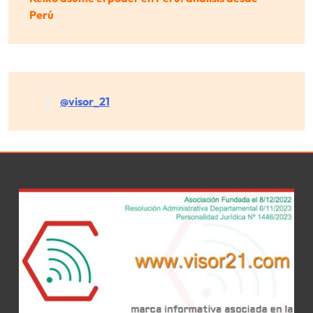
Perú
@visor_21