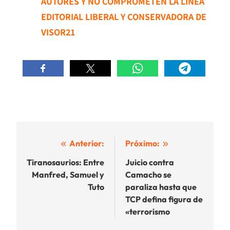
AUTORES Y NO COMPROMETEN LA LÍNEA
EDITORIAL LIBERAL Y CONSERVADORA DE
VISOR21
Navegación
Anterior:
Próximo:
de
Tiranosaurios: Entre
Juicio contra
Manfred, Samuel y
Camacho se
entradas
Tuto
paraliza hasta que
TCP defina figura de
«terrorismo