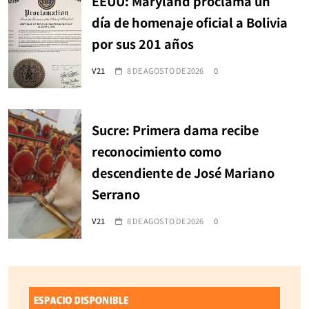
EEUU: Maryland proclama un
día de homenaje oficial a Bolivia
por sus 201 años
V21
8 DE AGOSTO DE 2026
0
Sucre: Primera dama recibe
reconocimiento como
descendiente de José Mariano
Serrano
V21
8 DE AGOSTO DE 2026
0