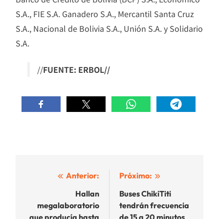
S.A., FIE S.A. Ganadero S.A., Mercantil Santa Cruz
S.A., Nacional de Bolivia S.A., Unión S.A. y Solidario
S.A.
//
FUENTE: ERBOL//
Navegación
Anterior:
Próximo:
de
Hallan
Buses ChikiTiti
megalaboratorio
tendrán frecuencia
entradas
que producía hasta
de 15 a 20 minutos