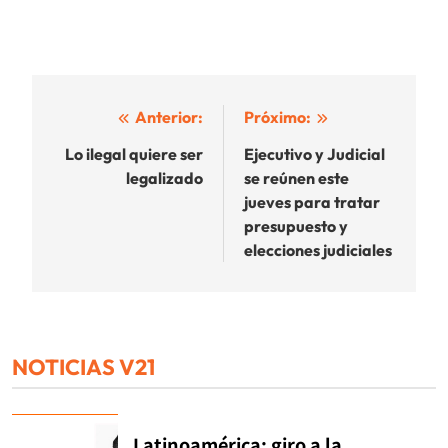
Navegación
Anterior:
Próximo:
de
Lo ilegal quiere ser
Ejecutivo y Judicial
legalizado
se reúnen este
entradas
jueves para tratar
presupuesto y
elecciones judiciales
NOTICIAS V21
Latinoamérica: giro a la