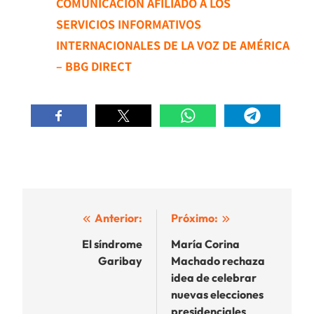
COMUNICACIÓN AFILIADO A LOS
SERVICIOS INFORMATIVOS
INTERNACIONALES DE LA VOZ DE AMÉRICA
– BBG DIRECT
Navegación
Anterior:
Próximo:
de
El síndrome
María Corina
Garibay
Machado rechaza
entradas
idea de celebrar
nuevas elecciones
presidenciales