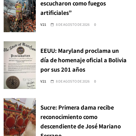
escucharon como fuegos
artificiales”
V21
8 DE AGOSTO DE 2026
0
EEUU: Maryland proclama un
día de homenaje oficial a Bolivia
por sus 201 años
V21
8 DE AGOSTO DE 2026
0
Sucre: Primera dama recibe
reconocimiento como
descendiente de José Mariano
Serrano