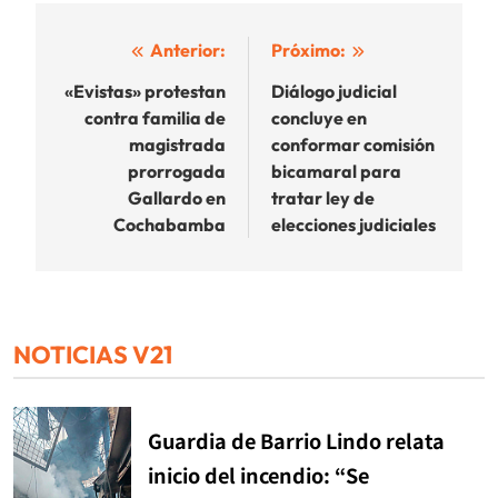
Navegación
Anterior:
Próximo:
de
«Evistas» protestan
Diálogo judicial
contra familia de
concluye en
entradas
magistrada
conformar comisión
prorrogada
bicamaral para
Gallardo en
tratar ley de
Cochabamba
elecciones judiciales
NOTICIAS V21
Guardia de Barrio Lindo relata
inicio del incendio: “Se