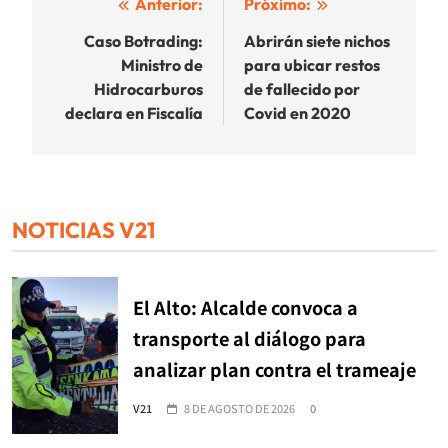
Navegación
Anterior:
Próximo:
de
Caso Botrading:
Abrirán siete nichos
Ministro de
para ubicar restos
entradas
Hidrocarburos
de fallecido por
declara en Fiscalía
Covid en 2020
NOTICIAS V21
El Alto: Alcalde convoca a
transporte al diálogo para
analizar plan contra el trameaje
V21
8 DE AGOSTO DE 2026
0