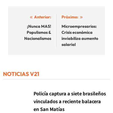
Navegación
Anterior:
Próximo:
de
¡Nunca MAS!
Microempresarios:
Populismos &
Crisis económica
entradas
Nacionalismos
inviabiliza aumento
salarial
NOTICIAS V21
Policía captura a siete brasileños
vinculados a reciente balacera
en San Matías