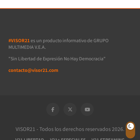
#VISOR21
es un producto informativo de GRUPO
MULTIMEDIA V.E.A.
"Sin Libertad de Expresión No Hay Democracia"
contacto@visor21.com
VISOR21 - Todos los derechos reservados 2026.
V21 LIBERTAD
V21+ ESPECIALES
V21 STREAMING