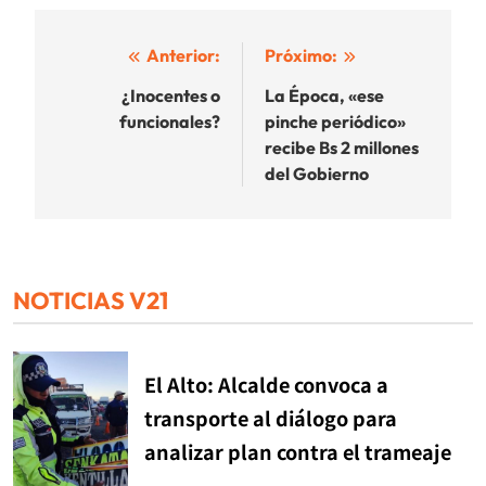
Navegación
Anterior:
Próximo:
de
¿Inocentes o
La Época, «ese
funcionales?
pinche periódico»
entradas
recibe Bs 2 millones
del Gobierno
NOTICIAS V21
El Alto: Alcalde convoca a
transporte al diálogo para
analizar plan contra el trameaje