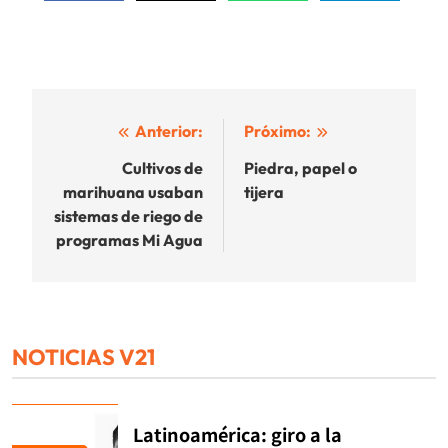
Navegación
Anterior:
Próximo:
de
Cultivos de
Piedra, papel o
marihuana usaban
tijera
entradas
sistemas de riego de
programas Mi Agua
NOTICIAS V21
Latinoamérica: giro a la