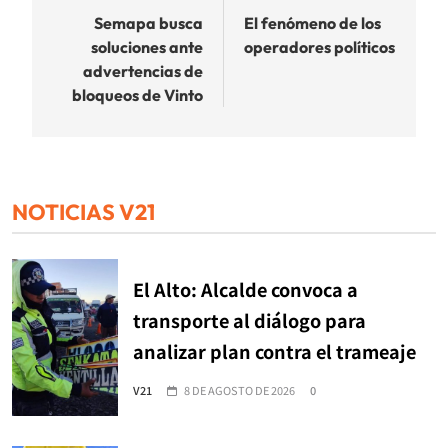
de
Semapa busca
El fenómeno de los
soluciones ante
operadores políticos
entradas
advertencias de
bloqueos de Vinto
NOTICIAS V21
El Alto: Alcalde convoca a
transporte al diálogo para
analizar plan contra el trameaje
V21
8 DE AGOSTO DE 2026
0