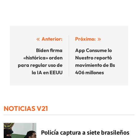
Navegación
Anterior:
Próximo:
de
Biden firma
App Consume lo
«histórica» orden
Nuestro reportó
entradas
para regular uso de
movimiento de Bs
la IA en EEUU
406 millones
NOTICIAS V21
Policía captura a siete brasileños