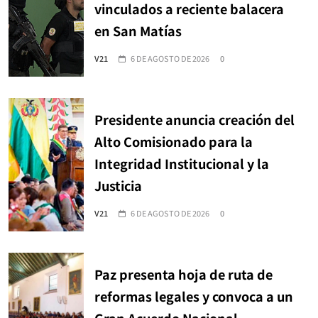
vinculados a reciente balacera
en San Matías
V21
6 DE AGOSTO DE 2026
0
Presidente anuncia creación del
Alto Comisionado para la
Integridad Institucional y la
Justicia
V21
6 DE AGOSTO DE 2026
0
Paz presenta hoja de ruta de
reformas legales y convoca a un
Gran Acuerdo Nacional