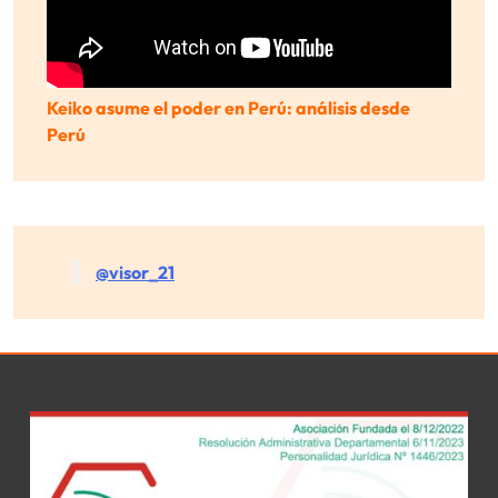
Keiko asume el poder en Perú: análisis desde
Perú
@visor_21