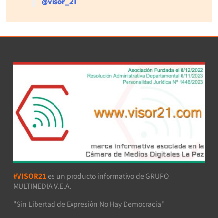
@visor_21
#VISOR21
es un producto informativo de GRUPO
MULTIMEDIA V.E.A.
"Sin Libertad de Expresión No Hay Democracia"