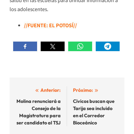
los adolescentes.
//FUENTE: EL POTOSÍ//
Navegación
Anterior:
Próximo:
de
Molina renunciará a
Cívicos buscan que
Consejo de la
Tarija sea incluido
entradas
Magistratura para
en el Corredor
ser candidato al TSJ
Bioceánico