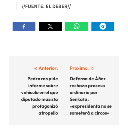
//FUENTE: EL DEBER//
Navegación
Anterior:
Próximo:
de
Pedrazas pide
Defensa de Áñez
informe sobre
rechaza proceso
entradas
vehículo en el que
ordinario por
diputado masista
Senkata;
protagonizó
«expresidenta no se
atropello
someterá a circos»