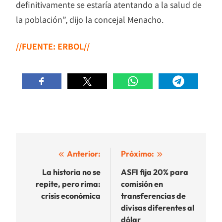
definitivamente se estaría atentando a la salud de
la población”, dijo la concejal Menacho.
//FUENTE: ERBOL//
Navegación
Anterior:
Próximo:
de
La historia no se
ASFI fija 20% para
repite, pero rima:
comisión en
entradas
crisis económica
transferencias de
divisas diferentes al
dólar