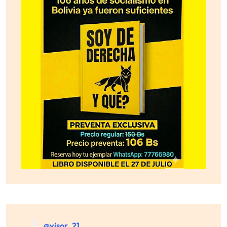
@visor_21