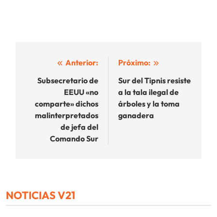
Navegación
Anterior:
Próximo:
de
Subsecretario de
Sur del Tipnis resiste
EEUU «no
a la tala ilegal de
entradas
comparte» dichos
árboles y la toma
malinterpretados
ganadera
de jefa del
Comando Sur
NOTICIAS V21