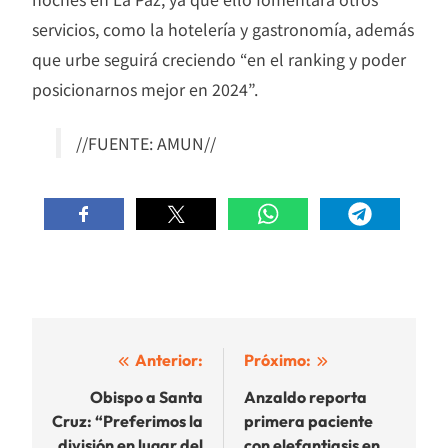
servicios, como la hotelería y gastronomía, además
que urbe seguirá creciendo “en el ranking y poder
posicionarnos mejor en 2024”.
//FUENTE: AMUN//
Navegación
Anterior:
Próximo:
de
Obispo a Santa
Anzaldo reporta
Cruz: “Preferimos la
primera paciente
entradas
división en lugar del
con elefantiasis en