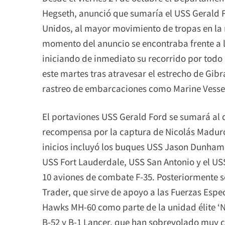
Hegseth, anunció que sumaría el USS Gerald 
Unidos, al mayor movimiento de tropas en la 
momento del anuncio se encontraba frente a la
iniciando de inmediato su recorrido por todo 
este martes tras atravesar el estrecho de Gib
rastreo de embarcaciones como Marine Vessel 
El portaviones USS Gerald Ford se sumará al 
recompensa por la captura de Nicolás Maduro 
inicios incluyó los buques USS Jason Dunha
USS Fort Lauderdale, USS San Antonio y el US
10 aviones de combate F-35. Posteriormente 
Trader, que sirve de apoyo a las Fuerzas Espec
Hawks MH-60 como parte de la unidad élite ‘N
B-52 y B-1 Lancer, que han sobrevolado muy c