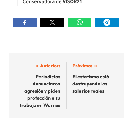
Conservadora de VISOR21
Navegación
Anterior:
Próximo:
de
Periodistas
El estatismo está
denunciaron
destruyendo los
entradas
agresión y piden
salarios reales
protección a su
trabajo en Warnes