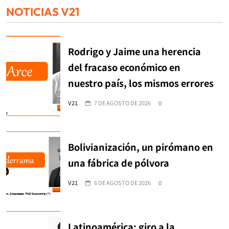
NOTICIAS V21
Rodrigo y Jaime una herencia
del fracaso económico en
nuestro país, los mismos errores
V21
7 DE AGOSTO DE 2026
0
Bolivianización, un pirómano en
una fábrica de pólvora
V21
6 DE AGOSTO DE 2026
0
Latinoamérica: giro a la