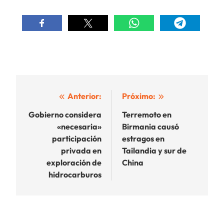
Navegación
Anterior:
Próximo:
de
Gobierno considera
Terremoto en
«necesaria»
Birmania causó
entradas
participación
estragos en
privada en
Tailandia y sur de
exploración de
China
hidrocarburos