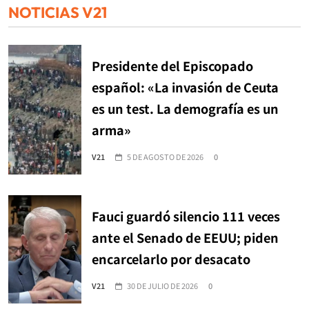
NOTICIAS V21
Presidente del Episcopado
español: «La invasión de Ceuta
es un test. La demografía es un
arma»
V21
5 DE AGOSTO DE 2026
0
Fauci guardó silencio 111 veces
ante el Senado de EEUU; piden
encarcelarlo por desacato
V21
30 DE JULIO DE 2026
0