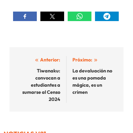
Navegación
Anterior:
Próximo:
de
Tiwanaku:
La devaluación no
convocan a
es una pomada
entradas
estudiantes a
mágica, es un
sumarse al Censo
crimen
2024