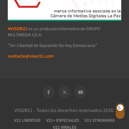
#VISOR21
es un producto informativo de GRUPO
MULTIMEDIA V.E.A.
"Sin Libertad de Expresión No Hay Democracia"
contacto@visor21.com
VISOR21 - Todos los derechos reservados 2026.
V21 LIBERTAD
V21+ ESPECIALES
V21 STREAMING
V21 VIRALES