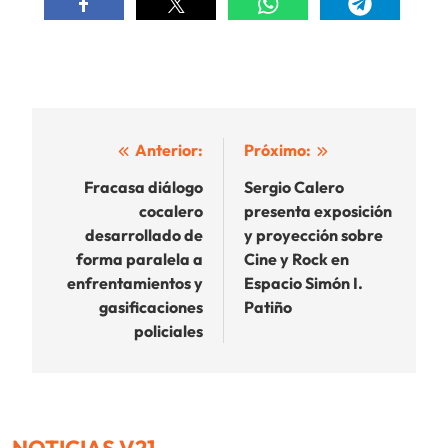
Navegación
Anterior:
Próximo:
de
Fracasa diálogo
Sergio Calero
cocalero
presenta exposición
entradas
desarrollado de
y proyección sobre
forma paralela a
Cine y Rock en
enfrentamientos y
Espacio Simón I.
gasificaciones
Patiño
policiales
NOTICIAS V21