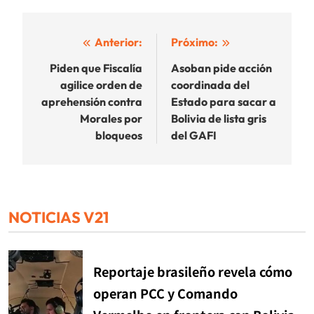
Navegación
Anterior:
Próximo:
de
Piden que Fiscalía
Asoban pide acción
agilice orden de
coordinada del
entradas
aprehensión contra
Estado para sacar a
Morales por
Bolivia de lista gris
bloqueos
del GAFI
NOTICIAS V21
Reportaje brasileño revela cómo
operan PCC y Comando