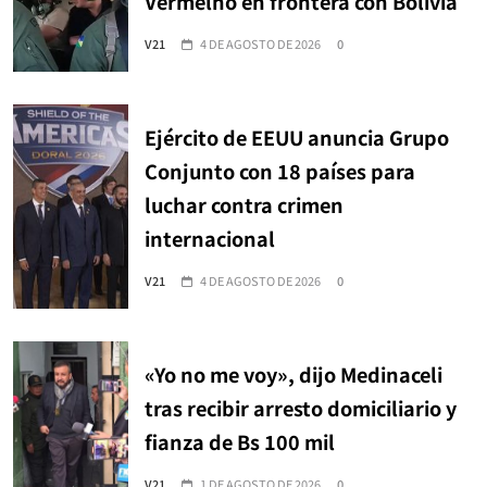
Vermelho en frontera con Bolivia
V21
4 DE AGOSTO DE 2026
0
Ejército de EEUU anuncia Grupo
Conjunto con 18 países para
luchar contra crimen
internacional
V21
4 DE AGOSTO DE 2026
0
«Yo no me voy», dijo Medinaceli
tras recibir arresto domiciliario y
fianza de Bs 100 mil
V21
1 DE AGOSTO DE 2026
0