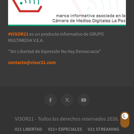
#VISOR21
es un producto informativo de GRUPO
MULTIMEDIA V.E.A.
"Sin Libertad de Expresión No Hay Democracia"
contacto@visor21.com
VISOR21 - Todos los derechos reservados 2026.
V21 LIBERTAD
V21+ ESPECIALES
V21 STREAMING