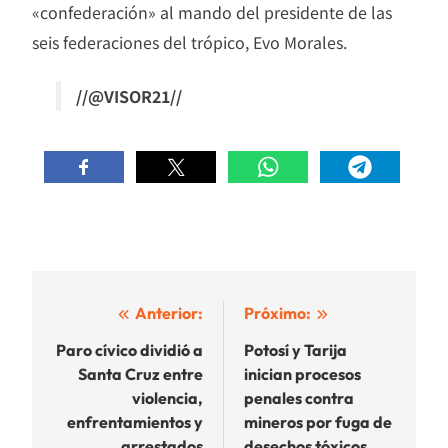
«confederación» al mando del presidente de las
seis federaciones del trópico, Evo Morales.
//@VISOR21//
Navegación
Anterior:
Próximo:
de
Paro cívico dividió a
Potosí y Tarija
Santa Cruz entre
inician procesos
entradas
violencia,
penales contra
enfrentamientos y
mineros por fuga de
arrestados
desechos tóxicos