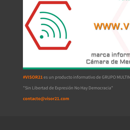
#VISOR21
es un producto informativo de GRUPO MULTIM
"Sin Libertad de Expresión No Hay Democracia"
contacto@visor21.com