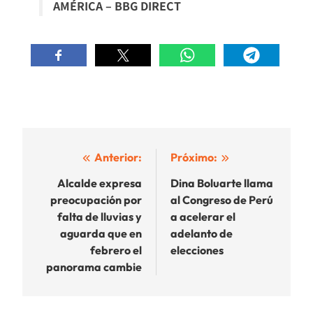
AMÉRICA – BBG DIRECT
Navegación
Anterior:
Próximo:
de
Alcalde expresa
Dina Boluarte llama
preocupación por
al Congreso de Perú
entradas
falta de lluvias y
a acelerar el
aguarda que en
adelanto de
febrero el
elecciones
panorama cambie