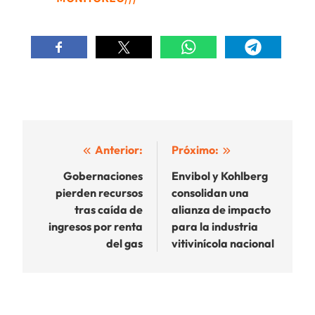
Navegación
Anterior:
Próximo:
de
Gobernaciones
Envibol y Kohlberg
pierden recursos
consolidan una
entradas
tras caída de
alianza de impacto
ingresos por renta
para la industria
del gas
vitivinícola nacional