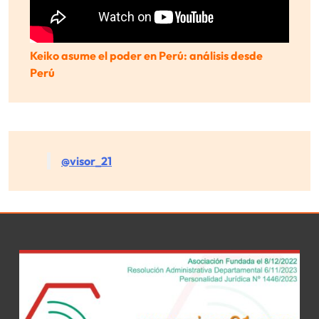
Keiko asume el poder en Perú: análisis desde
Perú
@visor_21