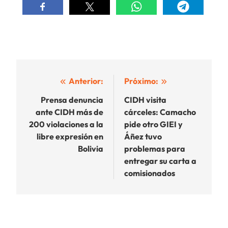
Navegación
Anterior:
Próximo:
de
Prensa denuncia
CIDH visita
ante CIDH más de
cárceles: Camacho
entradas
200 violaciones a la
pide otro GIEI y
libre expresión en
Áñez tuvo
Bolivia
problemas para
entregar su carta a
comisionados