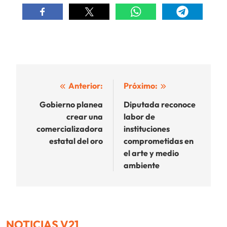
Navegación
Anterior:
Próximo:
de
Gobierno planea
Diputada reconoce
crear una
labor de
entradas
comercializadora
instituciones
estatal del oro
comprometidas en
el arte y medio
ambiente
NOTICIAS V21