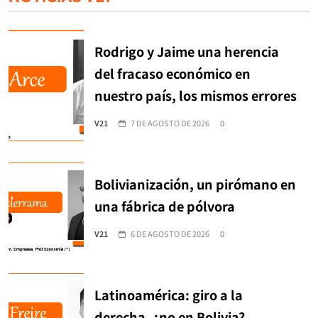
Rodrigo y Jaime una herencia
del fracaso económico en
nuestro país, los mismos errores
V21
7 DE AGOSTO DE 2026
0
Bolivianización, un pirómano en
una fábrica de pólvora
V21
6 DE AGOSTO DE 2026
0
Latinoamérica: giro a la
derecha, ¿no en Bolivia?