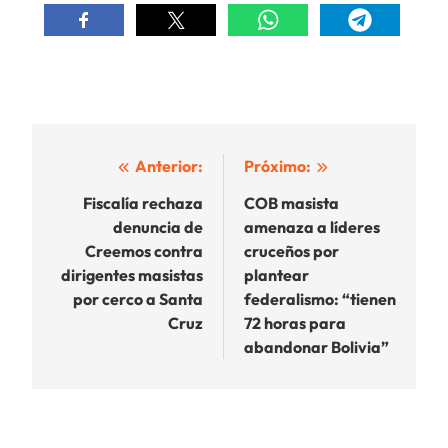
Navegación
Anterior:
Próximo:
de
Fiscalía rechaza
COB masista
denuncia de
amenaza a líderes
entradas
Creemos contra
cruceños por
dirigentes masistas
plantear
por cerco a Santa
federalismo: “tienen
Cruz
72 horas para
abandonar Bolivia”