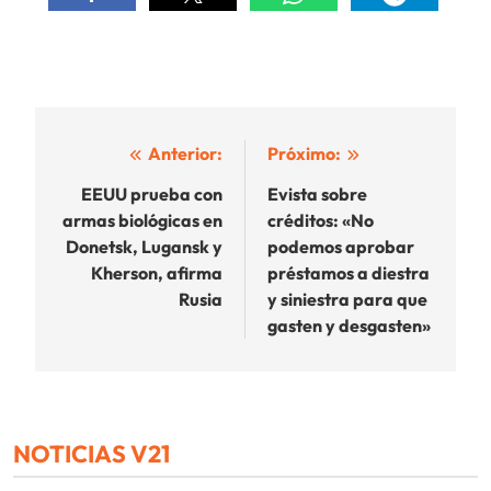
Navegación
Anterior:
Próximo:
de
EEUU prueba con
Evista sobre
armas biológicas en
créditos: «No
entradas
Donetsk, Lugansk y
podemos aprobar
Kherson, afirma
préstamos a diestra
Rusia
y siniestra para que
gasten y desgasten»
NOTICIAS V21