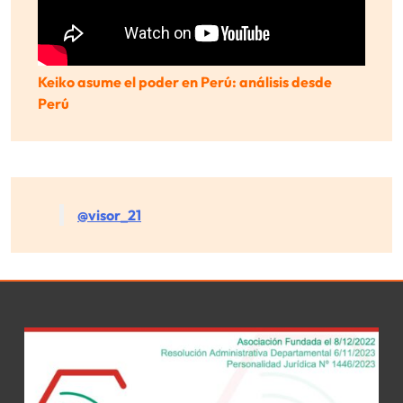
Keiko asume el poder en Perú: análisis desde
Perú
@visor_21