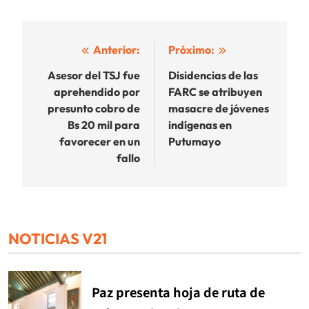
Navegación
Anterior:
Próximo:
de
Asesor del TSJ fue
Disidencias de las
aprehendido por
FARC se atribuyen
entradas
presunto cobro de
masacre de jóvenes
Bs 20 mil para
indígenas en
favorecer en un
Putumayo
fallo
NOTICIAS V21
Paz presenta hoja de ruta de